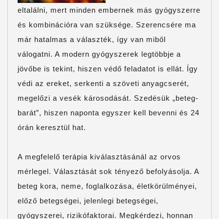
eltalálni, mert minden embernek más gyógyszerre
és kombinációra van szüksége. Szerencsére ma
már hatalmas a választék, így van miből
válogatni. A modern gyógyszerek legtöbbje a
jövőbe is tekint, hiszen védő feladatot is ellát. Így
védi az ereket, serkenti a szöveti anyagcserét,
megelőzi a vesék károsodását. Szedésük „beteg-
barát”, hiszen naponta egyszer kell bevenni és 24
órán keresztül hat.
A megfelelő terápia kiválasztásánál az orvos
mérlegel. Választását sok tényező befolyásolja. A
beteg kora, neme, foglalkozása, életkörülményei,
előző betegségei, jelenlegi betegségei,
gyógyszerei, rizikófaktorai. Megkérdezi, honnan