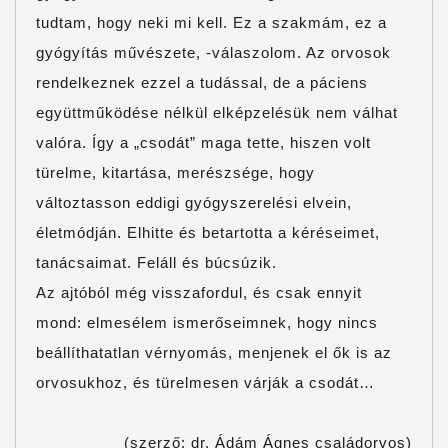
tudtam, hogy neki mi kell. Ez a szakmám, ez a
gyógyítás művészete, -válaszolom. Az orvosok
rendelkeznek ezzel a tudással, de a páciens
együttműködése nélkül elképzelésük nem válhat
valóra. Így a „csodát” maga tette, hiszen volt
türelme, kitartása, merészsége, hogy
változtasson eddigi gyógyszerelési elvein,
életmódján. Elhitte és betartotta a kéréseimet,
tanácsaimat. Feláll és búcsúzik.
Az ajtóból még visszafordul, és csak ennyit
mond: elmesélem ismerőseimnek, hogy nincs
beállíthatatlan vérnyomás, menjenek el ők is az
orvosukhoz, és türelmesen várják a csodát…
(szerző: dr. Ádám Ágnes családorvos)