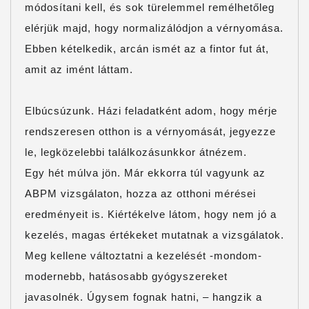
módosítani kell, és sok türelemmel remélhetőleg
elérjük majd, hogy normalizálódjon a vérnyomása.
Ebben kételkedik, arcán ismét az a fintor fut át,
amit az imént láttam.
Elbúcsúzunk. Házi feladatként adom, hogy mérje
rendszeresen otthon is a vérnyomását, jegyezze
le, legközelebbi találkozásunkkor átnézem.
Egy hét múlva jön. Már ekkorra túl vagyunk az
ABPM vizsgálaton, hozza az otthoni mérései
eredményeit is. Kiértékelve látom, hogy nem jó a
kezelés, magas értékeket mutatnak a vizsgálatok.
Meg kellene változtatni a kezelését -mondom-
modernebb, hatásosabb gyógyszereket
javasolnék. Úgysem fognak hatni, – hangzik a