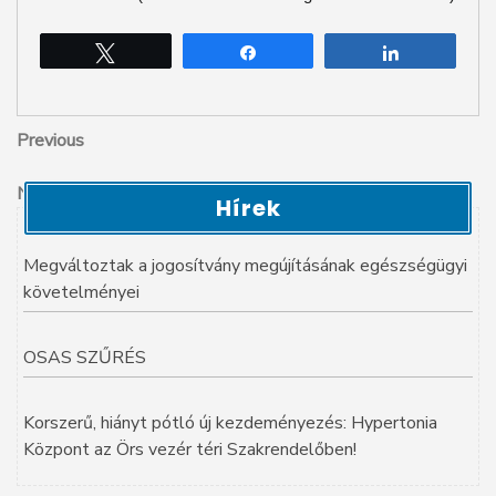
Tweet
Share
Share
Bejegyzés
Previous
Previous
Post
navigáció
Next
Next
Hírek
Post
Megváltoztak a jogosítvány megújításának egészségügyi
követelményei
OSAS SZŰRÉS
Korszerű, hiányt pótló új kezdeményezés: Hypertonia
Központ az Örs vezér téri Szakrendelőben!