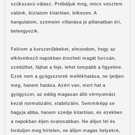
szűkszavú válasz. Próbáljuk meg, nincs veszteni
valónk, bíztatom kitartóan, lelkesen. A
hangulatom, szemeim villanása jó pillanatban éri,
beleegyezik.
Felírom a korszerűbbeket, elmondom, hogy az
elkövetkező napokban érezheti magát furcsán,
szédülhet, fájhat a feje, lehet tompább a figyelme.
Ezek nem a gyógyszerek mellékhatása, ne ijedjen
meg, hanem hatása. Azért van, mert hat a
gyógyszer, az eddig magasan álló vérnyomást
kezdi normalizálni, stabilizálni.
Semmiképp se
hagyja abba, hanem szedje kitartóan, és ezekben
a napokban éljen óvatosabban. Ne álljon fel és
forduljon meg hírtelen, ne álljon magas helyekre,