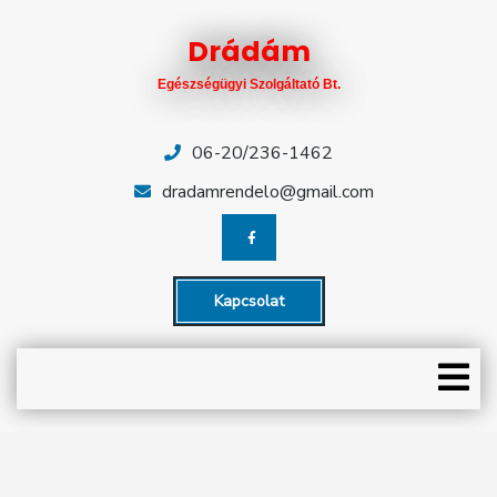
Skip
Close
to
Drádám
content
Menu
Egészségügyi Szolgáltató Bt.
KEZDŐLAP
RENDELÉSEK
06-20/236-1462
dradamrendelo@gmail.com
CÉGÜNK
ÜGYELETEK
Kapcsolat
HÍREK
O
CIKKEK
M
ÁRLISTA
EGYÜTTMŰKÖDŐ