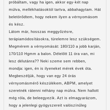
próbáltam, vagy ha igen, akkor egy-két nap
múlva, mellékhatásoktól tartva, abbahagytam. Hát
beletörődtem, hogy nekem ilyen a vérnyomásom
és kész.
Látom már, hosszas meggyőzésre,
terápiamódosításokra, türelemre lesz szükségem.
Megmérem a vérnyomását: 180/110 a jobb karján,
170/110 Hgmm a balon. Délelőtt 11 óra van, mi
lesz délutánra?? Neki szeme sem rebben,
mondja: igen, én is ilyeneket mérek évek óta.
Megbeszéljük, hogy van egy 24 órás
vérnyomásmérő készülékem, ABPM,
amelyet
szeretnék rátenni néhány nap múlva. Nem hallott
még róla, de beleegyezik. Azt is elmagyarázom,
hogy a jelenlegi gyógyszereit valószínűleg