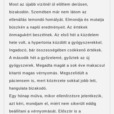
Most az újabb vizitnél ül előttem derűsen,
bizakodón. Szemében már nem látom az
ellenállás lemondó homályát. Elmondja és mutatja
büszkén a napló eredményeit. Az értékek
önmagukért beszélnek. Az első hét a küzdelem
hete volt, a hypertonia küzdött a gyógyszerekkel.
Ingadozó, bár összességében csökkenő értékek.
A második hét a győzelemé, győztek az új
gyógyszerek. Megadta magát a sok éve makacsul
kitartó magas vérnyomás. Megszelídült a
páciensem is, mert közérzete sokkal jobb lett,
hangulata bizakodó.
Egy hónap múlva, mikor ellenőrzésre jelentkezik,
azt kéri, mondjam el, miért nem sikerült eddig
beállítani a vérnyomását. Először is a