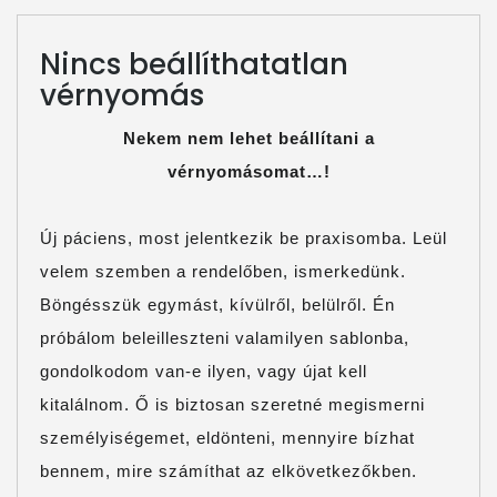
PARTNEREINK
Nincs beállíthatatlan
ASTELLAS-
vérnyomás
DÍJ
Nekem nem lehet beállítani a
FOTÓK
vérnyomásomat…!
Új páciens, most jelentkezik be praxisomba. Leül
velem szemben a rendelőben, ismerkedünk.
Böngésszük egymást, kívülről, belülről. Én
próbálom beleilleszteni valamilyen sablonba,
gondolkodom van-e ilyen, vagy újat kell
kitalálnom. Ő is biztosan szeretné megismerni
személyiségemet, eldönteni, mennyire bízhat
bennem, mire számíthat az elkövetkezőkben.