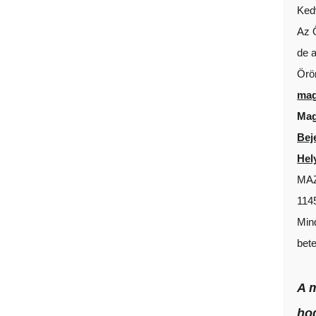
Ked
Drádám
Az Ö
de 
Egészségügyi Szolgáltató Bt.
KEZ
Örö
mag
Mag
Bej
Hel
MAZ
114
Min
bet
A 
ho