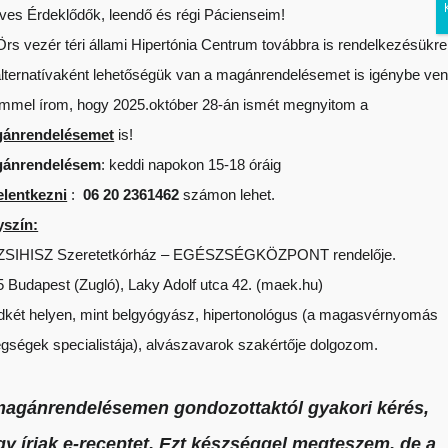
ves Érdeklődők, leendő és régi Pácienseim!
06-20/236-1462
dradamrendelo@gmail.com
rs vezér téri állami Hipertónia Centrum továbbra is rendelkezésükre 
alternatívaként lehetőségük van a magánrendelésemet is igénybe ven
DŐLAP
RENDELÉSEK
CÉGÜNK
ÜGYELETEK
mmel írom, hogy 2025.október 28-án ismét megnyitom a
ánrendelésemet
is!
EGYÜTTMŰKÖDŐ PARTNEREINK
ASTELLAS-
ánrendelésem
: keddi napokon 15-18 óráig
elentkezni
:
06
20 2361462
számon lehet.
yszín:
SIHISZ Szeretetkórház – EGÉSZSÉGKÖZPONT rendelője.
5 Budapest (Zugló), Laky Adolf utca 42. (maek.hu)
dkét helyen, mint belgyógyász, hipertonológus (a magasvérnyomás
egségek specialistája), alvászavarok szakértője dolgozom.
magánrendelésemen gondozottaktól gyakori kérés,
gy írjak
e-receptet
. Ezt készséggel megteszem, de a