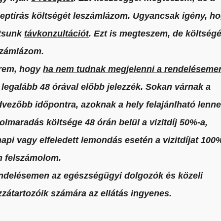
ceptírás költségét leszámlázom. Ugyancsak igény, h
lami és magán szakrendelés kerete
rtsunk
távkonzultációt
. Ezt is megteszem, de költségé
számlázom.
rem, hogy
ha nem tudnak megjelenni a rendeléseme
Mit tudunk nyújtani?
 legalább 48 órával előbb jelezzék. Sokan várnak a
vezőbb időpontra, azoknak a hely felajánlható lenne
szemlélettel!
olmaradás költsége 48 órán belül a vizitdíj 50%-a,
a beteg fontos!
it foglalkozunk Önnel, amennyire szü
api vagy elfeledett lemondás esetén a vizitdíjat 100
odt környezetben csak Önre figyelünk
n felszámolom.
zörös Életmű díjas és Astellas Díja
ndelésemen az egészségügyi dolgozók és közeli
ába állítja.
zátartozóik számára az ellátás ingyenes.
 orvosi tapasztalatával.