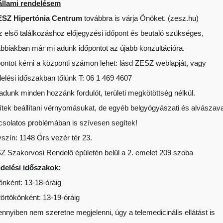
yénre szabott árakkal.
állami rendelésem
ESZ Hipertónia Centrum
továbbra is várja Önöket. (zesz.hu)
az első találkozáshoz előjegyzési időpont és beutaló szükséges,
 minősített ellátóhelye !
ábbiakban már mi adunk időpontot az újabb konzultációra.
tikai és terápiás laboratóriumának szűrő
ontot kérni a központi számon lehet: lásd ZESZ weblapját, vagy
elési időszakban tőlünk T: 06 1 469 4607
dunk minden hozzánk fordulót, területi megkötöttség nélkül.
ítek beállítani vérnyomásukat, de egyéb belgyógyászati és alvászava
csolatos problémában is szívesen segítek!
2
drada
szín: 1148 Örs vezér tér 23.
Z Szakorvosi Rendelő épületén belül a 2. emelet 209 szoba
delési időszakok:
őnként: 13-18-óráig
örtökönként: 13-19-óráig
Share
nyiben nem szeretne megjelenni, úgy a telemedicinális ellátást is