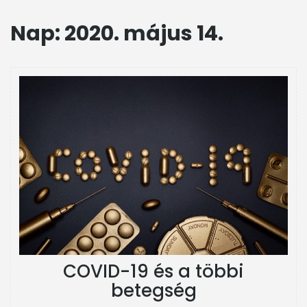
PARTNEREINK
Nap:
2020. május 14.
ASTELLAS-
DÍJ
FOTÓK
COVID-19 és a többi
betegség