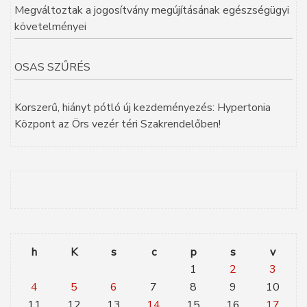
Megváltoztak a jogosítvány megújításának egészségügyi
követelményei
OSAS SZŰRÉS
Korszerű, hiányt pótló új kezdeményezés: Hypertonia
Központ az Örs vezér téri Szakrendelőben!
h
K
s
c
p
s
v
1
2
3
4
5
6
7
8
9
10
11
12
13
14
15
16
17