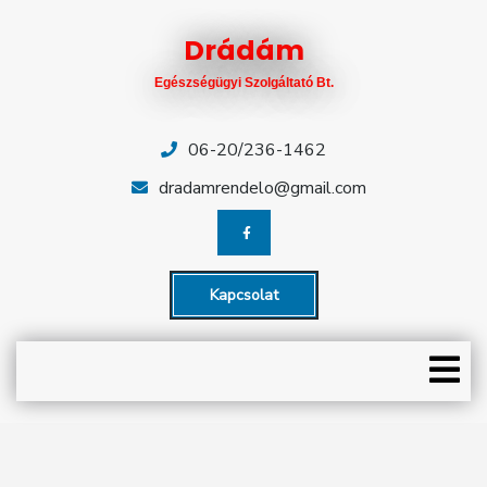
Skip
Close
to
Drádám
content
Menu
Egészségügyi Szolgáltató Bt.
KEZDŐLAP
RENDELÉSEK
06-20/236-1462
dradamrendelo@gmail.com
CÉGÜNK
ÜGYELETEK
Kapcsolat
HÍREK
O
CIKKEK
M
ÁRLISTA
EGYÜTTMŰKÖDŐ