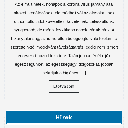
Az elmúlt hetek, hónapok a korona vírus járvány által
okozott korlátozások, életmódbeli változtatásokat, sok
otthon töltött időt követeltek, követelnek. Lelassultunk,
nyugodtabb, de mégis feszültebb napok vártak ránk. A
bizonytalanság, az ismeretlen betegségtől való félelem, a
szeretteinktől megkívánt távolságtartás, eddig nem ismert
érzéseket hozott felszínre. Talán jobban értékeljük
egészségünket, az egészségügyi dolgozókat, jobban
betartjuk a higiénés […]
Elolvasom
Hírek