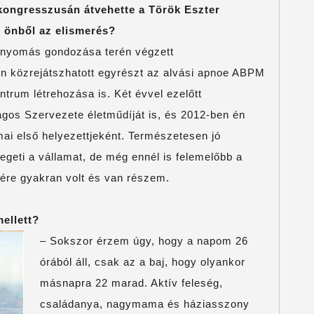
kongresszusán átvehette a Török Eszter
i önből az elismerés?
érnyomás gondozása terén végzett
 közrejátszhatott egyrészt az alvási apnoe ABPM
ntrum létrehozása is. Két évvel ezelőtt
os Szervezete életműdíját is, és 2012-ben én
mai első helyezettjeként. Természetesen jó
egeti a vállamat, de még ennél is felemelőbb a
ére gyakran volt és van részem.
ellett?
– Sokszor érzem úgy, hogy a napom 26
órából áll, csak az a baj, hogy olyankor
másnapra 22 marad. Aktív feleség,
családanya, nagymama és háziasszony