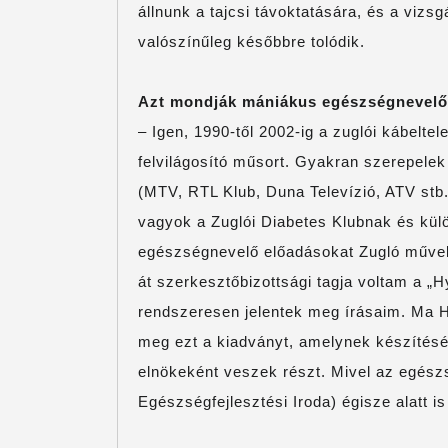
állnunk a tajcsi távoktatására, és a vizsg
valószínűleg későbbre tolódik.
Azt mondják mániákus egészségnevelő
– Igen, 1990-től 2002-ig a zuglói kábelte
felvilágosító műsort. Gyakran szerepele
(MTV, RTL Klub, Duna Televízió, ATV stb.
vagyok a Zuglói Diabetes Klubnak és kül
egészségnevelő előadásokat Zugló művel
át szerkesztőbizottsági tagja voltam a „
rendszeresen jelentek meg írásaim. Ma H
meg ezt a kiadványt, amelynek készítésé
elnökeként veszek részt. Mivel az egész
Egészségfejlesztési Iroda) égisze alatt 