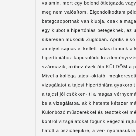
valamin, mert egy bolond ötletgazda vag
meg nem valósítom. Elgondolkodtam péld
betegcsoportnak van klubja, csak a maga
egy klubot a hipertóniás betegeknek, az 
sikeresen működik Zuglóban. Április első
amelyet sajnos el kellett halasztanunk a 
hipertóniához kapcsolódó kezdeményezés
származik, akihez évek óta KÜLDÖM a p
Mivel a kolléga tajcsi-oktató, megkerese
vizsgálatot a tajcsi hipertóniára gyakorol
a tajcsi jól csökken- ti a magas vérnyo
be a vizsgálatba, akik hetente kétszer má
Különböző műszerekkel és tesztekkel mér
kontrollvizsgálatokat fogunk végezni raj
hatott a pszichéjükre, a vér- nyomásukra é