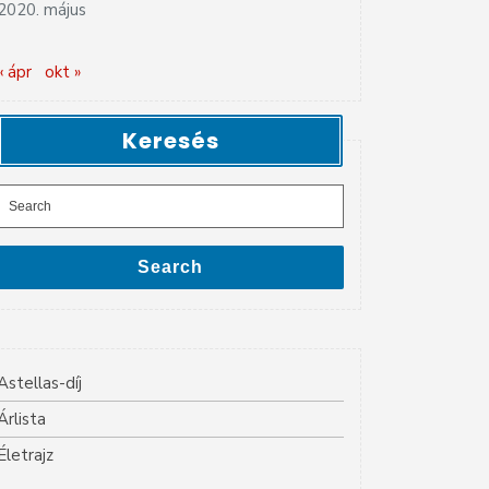
2020. május
« ápr
okt »
Keresés
Search
for:
Search
Astellas-díj
Árlista
Életrajz