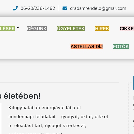
06-20/236-1462
dradamrendelo@gmail.com
LÉSEK
CÉGÜNK
ÜGYELETEK
HÍREK
CIKK
ASTELLAS-DÍJ
FOTÓK
 életében!
Kifogyhatatlan energiával látja el
mindennapi feladatait – gyógyít, oktat, cikket
ír, előadást tart, újságot szerkeszt,