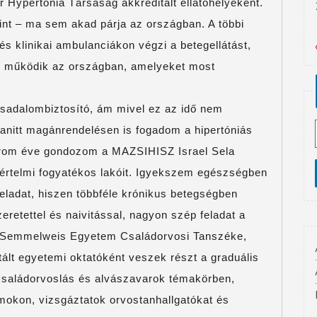
ypertonia Társaság akkreditált ellátóhelyeként.
t – ma sem akad párja az országban. A többi
 és klinikai ambulanciákon végzi a betegellátást,
is működik az országban, amelyeket most
ársadalombiztosító, ám mivel ez az idő nem
yanitt magánrendelésen is fogadom a hipertóniás
árom éve gondozom a MAZSIHISZ Israel Sela
értelmi fogyatékos lakóit. Igyekszem egészségben
feladat, hiszen többféle krónikus betegségben
retettel és naivitással, nagyon szép feladat a
 Semmelweis Egyetem Családorvosi Tanszéke,
ált egyetemi oktatóként veszek részt a graduális
családorvoslás és alvászavarok témakörben,
mokon, vizsgáztatok orvostanhallgatókat és