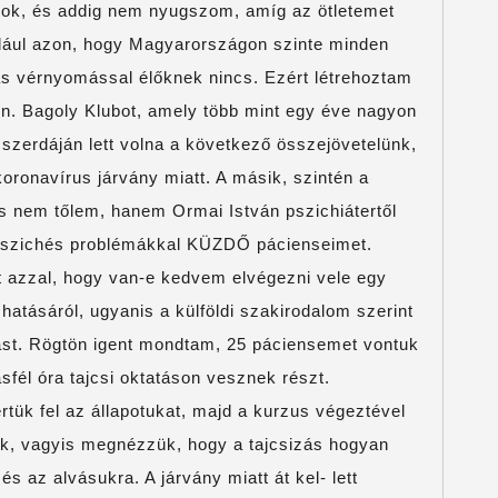
yok, és addig nem nyugszom, amíg az ötletemet
ául azon, hogy Magyarországon szinte minden
s vérnyomással élőknek nincs. Ezért létrehoztam
un. Bagoly Klubot, amely több mint egy éve nagyon
 szerdáján lett volna a következő összejövetelünk,
koronavírus járvány miatt. A másik, szintén a
 nem tőlem, hanem Ormai István pszichiátertől
szichés problémákkal KÜZDŐ pácienseimet.
tt azzal, hogy van-e kedvem elvégezni vele egy
t hatásáról, ugyanis a külföldi szakirodalom szerint
mást. Rögtön igent mondtam, 25 páciensemet vontuk
sfél óra tajcsi oktatáson vesznek részt.
tük fel az állapotukat, majd a kurzus végeztével
tuk, vagyis megnézzük, hogy a tajcsizás hogyan
s az alvásukra. A járvány miatt át kel- lett