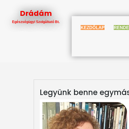
Skip
to
Drádám
content
Egészségügyi Szolgáltató Bt.
KEZDŐLAP
RENDE
Legyünk benne egymás