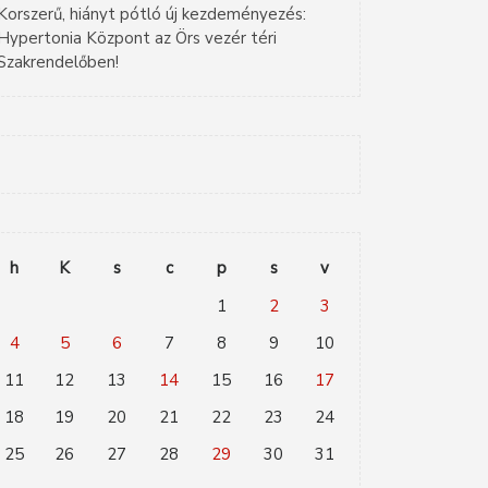
Korszerű, hiányt pótló új kezdeményezés:
Hypertonia Központ az Örs vezér téri
Szakrendelőben!
h
K
s
c
p
s
v
1
2
3
4
5
6
7
8
9
10
11
12
13
14
15
16
17
18
19
20
21
22
23
24
25
26
27
28
29
30
31