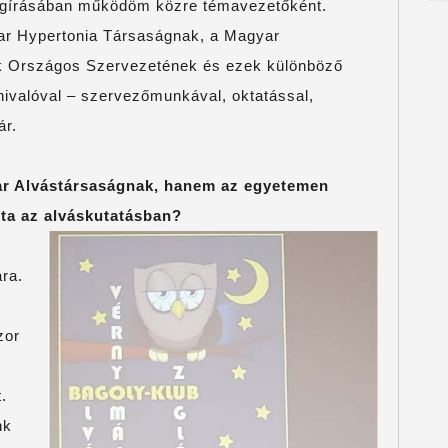
megírásában működöm közre témavezetőként.
yar Hypertonia Társaságnak, a Magyar
ók Országos Szervezetének és ezek különböző
nivalóval – szervezőmunkával, oktatással,
ár.
yar Alvástársaságnak, hanem az egyetemen
lta az alváskutatásban?
ra.
zor
.
nk