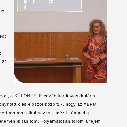
ény
ést
z
 24
gével, a KÜLÖNFÉLE egyéb kardiovaszkuláris
zonyítottuk és először közöltük, hogy az ABPM
ert ma már alkalmazzák, idézik, én pedig
etemen is tanítom. Folyamatosan töröm a fejem