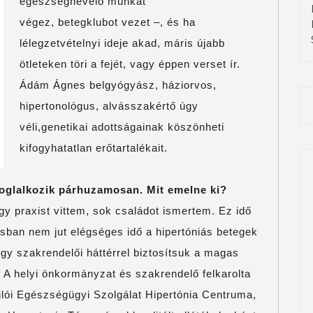
egészségnevelő munkát
végez, betegklubot vezet –, és ha
lélegzetvételnyi ideje akad, máris újabb
ötleteken töri a fejét, vagy éppen verset ír.
Ádám Ágnes belgyógyász, háziorvos,
hipertonológus, alvásszakértő úgy
véli,genetikai adottságainak köszönheti
kifogyhatatlan erőtartalékait.
oglalkozik párhuzamosan. Mit emelne ki?
y praxist vittem, sok családot ismertem. Ez idő
ásban nem jut elégséges idő a hipertóniás betegek
y szakrendelői háttérrel biztosítsuk a magas
 A helyi önkormányzat és szakrendelő felkarolta
uglói Egészségügyi Szolgálat Hipertónia Centruma,