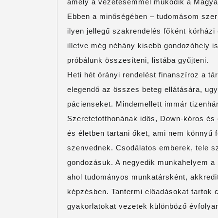
amely a vezetésemmel működik a Magyar H
Ebben a minőségében – tudomásom szerin
ilyen jellegű szakrendelés főként kórházi
illetve még néhány kisebb gondozóhely 
próbálunk összesíteni, listába gyűjteni.
Heti hét órányi rendelést finanszíroz a t
elegendő az összes beteg ellátására, ug
pácienseket. Mindemellett immár tizenh
Szeretetotthonának idős, Down-kóros és 
és életben tartani őket, ami nem könnyű 
szenvednek. Csodálatos emberek, tele sze
gondozásuk. A negyedik munkahelyem a
ahol tudományos munkatársként, akkredit
képzésben. Tantermi előadásokat tartok 
gyakorlatokat vezetek különböző évfolya