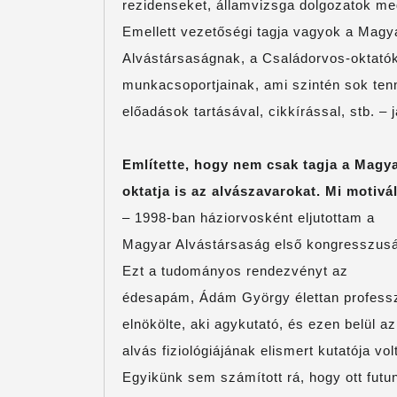
rezidenseket, államvizsga dolgozatok 
Emellett vezetőségi tagja vagyok a Mag
Alvástársaságnak, a Családorvos-oktat
munkacsoportjainak, ami szintén sok ten
előadások tartásával, cikkírással, stb. – j
Említette, hogy nem csak tagja a Mag
oktatja is az alvászavarokat. Mi motivá
– 1998-ban háziorvosként eljutottam a
Magyar Alvástársaság első kongresszusá
Ezt a tudományos rendezvényt az
édesapám, Ádám György élettan profess
elnökölte, aki agykutató, és ezen belül az
alvás fiziológiájának elismert kutatója volt
Egyikünk sem számított rá, hogy ott futu