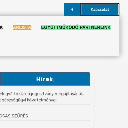
Kapcsolat
EK
ÁRLISTA
EGYÜTTMŰKÖDŐ PARTNEREINK
Hírek
Megváltoztak a jogosítvány megújításának
egészségügyi követelményei
OSAS SZŰRÉS