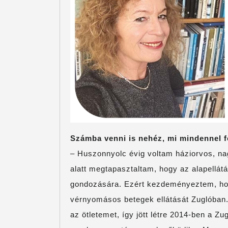
Számba venni is nehéz, mi mindennel f
– Huszonnyolc évig voltam háziorvos, nag
alatt megtapasztaltam, hogy az alapellát
gondozására. Ezért kezdeményeztem, hog
vérnyomásos betegek ellátását Zuglóban.
az ötletemet, így jött létre 2014-ben a Z