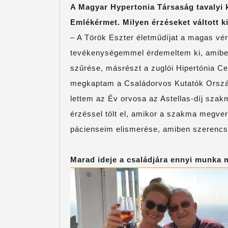
A Magyar Hypertonia Társaság tavalyi 
Emlékérmet. Milyen érzéseket váltott k
– A Török Eszter életműdíjat a magas v
tevékenységemmel érdemeltem ki, amiben
szűrése, másrészt a zuglói Hipertónia Ce
megkaptam a Családorvos Kutatók Ország
lettem az Év orvosa az Astellas-díj szak
érzéssel tölt el, amikor a szakma megver
pácienseim elismerése, amiben szerencs
Marad ideje a családjára ennyi munka m