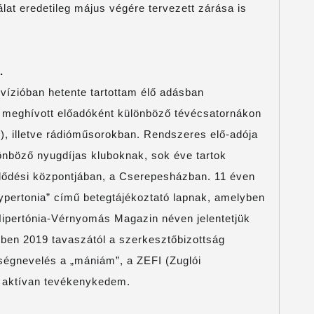
álat eredetileg május végére tervezett zárása is
.
levízióban hetente tartottam élő adásban
k meghívott előadóként különböző tévécsatornákon
), illetve rádióműsorokban. Rendszeres elő-adója
önböző nyugdíjas kluboknak, sok éve tartok
ődési központjában, a Cserepesházban. 11 éven
Hypertonia” című betegtájékoztató lapnak, amelyben
ipertónia-Vérnyomás Magazin néven jelentetjük
ben 2019 tavaszától a szerkesztőbizottság
ségnevelés a „mániám”, a ZEFI (Zuglói
is aktívan tevékenykedem.