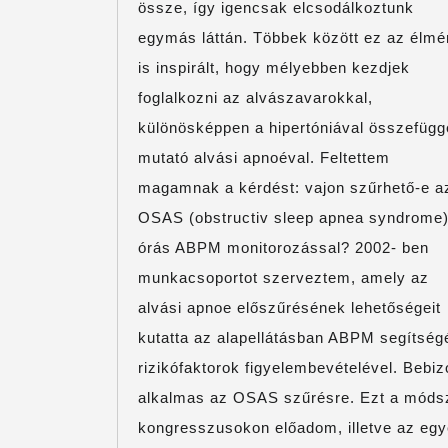
össze, így igencsak elcsodálkoztunk
egymás láttán. Többek között ez az élm
is inspirált, hogy mélyebben kezdjek
foglalkozni az alvászavarokkal,
különösképpen a hipertóniával összefügg
mutató alvási apnoéval. Feltettem
magamnak a kérdést: vajon szűrhető-e a
OSAS (obstructiv sleep apnea syndrome)
órás ABPM monitorozással? 2002- ben
munkacsoportot szerveztem, amely az
alvási apnoe előszűrésének lehetőségeit
kutatta az alapellátásban ABPM segítsé
rizikófaktorok figyelembevételével. Bebi
alkalmas az OSAS szűrésre. Ezt a módsz
kongresszusokon előadom, illetve az egy