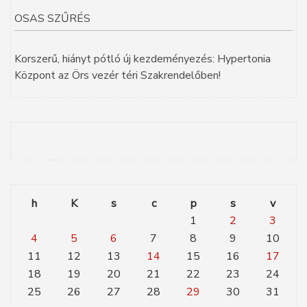
OSAS SZŰRÉS
Korszerű, hiányt pótló új kezdeményezés: Hypertonia
Központ az Örs vezér téri Szakrendelőben!
h
K
s
c
p
s
v
1
2
3
4
5
6
7
8
9
10
11
12
13
14
15
16
17
18
19
20
21
22
23
24
25
26
27
28
29
30
31