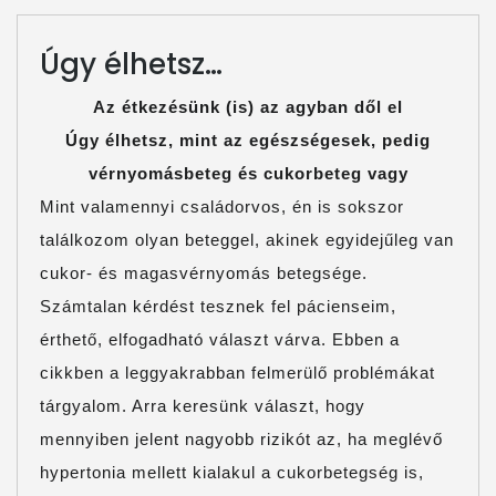
PARTNEREINK
Úgy élhetsz…
ASTELLAS-
DÍJ
Az étkezésünk (is) az agyban dől el
Úgy élhetsz, mint az egészségesek, pedig
FOTÓK
vérnyomásbeteg és cukorbeteg vagy
Mint valamennyi családorvos, én is sokszor
találkozom olyan beteggel, akinek egyidejűleg van
cukor- és magasvérnyomás betegsége.
Számtalan kérdést tesznek fel pácienseim,
érthető, elfogadható választ várva. Ebben a
cikkben a leggyakrabban felmerülő problémákat
tárgyalom. Arra keresünk választ, hogy
mennyiben jelent nagyobb rizikót az, ha meglévő
hypertonia mellett kialakul a cukorbetegség is,