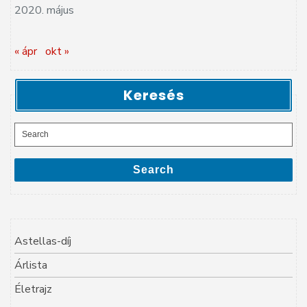
2020. május
« ápr
okt »
Keresés
Search
for:
Search
Astellas-díj
Árlista
Életrajz