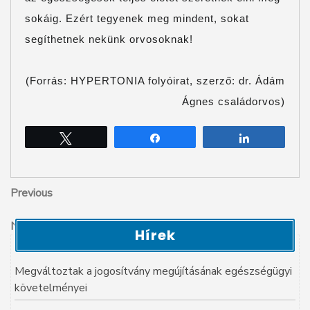
sokáig. Ezért tegyenek meg mindent, sokat
segíthetnek nekünk orvosoknak!
(Forrás: HYPERTONIA folyóirat, szerző: dr. Ádám
Ágnes családorvos)
Tweet
Share
Share
Bejegyzés
Previous
Previous
Post
navigáció
Next
Next
Hírek
Post
Megváltoztak a jogosítvány megújításának egészségügyi
követelményei