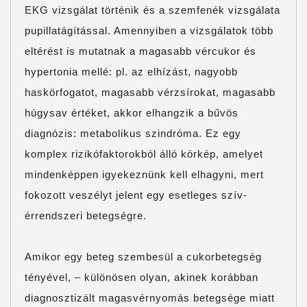
EKG vizsgálat történik és a szemfenék vizsgálata
pupillatágítással. Amennyiben a vizsgálatok több
eltérést is mutatnak a magasabb vércukor és
hypertonia mellé: pl. az elhízást, nagyobb
haskörfogatot, magasabb vérzsírokat, magasabb
húgysav értéket, akkor elhangzik a bűvös
diagnózis: metabolikus szindróma. Ez egy
komplex rizikófaktorokból álló kórkép, amelyet
mindenképpen igyekeznünk kell elhagyni, mert
fokozott veszélyt jelent egy esetleges szív-
érrendszeri betegségre.
Amikor egy beteg szembesül a cukorbetegség
tényével, – különösen olyan, akinek korábban
diagnosztizált magasvérnyomás betegsége miatt