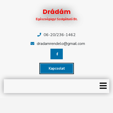
Skip
Close
to
Drádám
content
Menu
Egészségügyi Szolgáltató Bt.
KEZDŐLAP
RENDELÉSEK
06-20/236-1462
dradamrendelo@gmail.com
CÉGÜNK
ÜGYELETEK
Kapcsolat
HÍREK
O
CIKKEK
M
ÁRLISTA
EGYÜTTMŰKÖDŐ