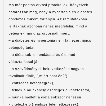
Ma már pontos orvosi protokollok, irányelvek
határozzák meg, hogy a hypertonia és diabetes
gondozás miként történjen. Az útmutatókban
leírtaknak azonban nehéz megfelelni, mind a
betegnek, mind az orvosnak, mert:
– a diabetes és hypertonia nem fáj, ezért nincs
betegség tudat,
– a diéta sok lemondással és életmód
változtatással jár,
– a szövődmények bekövetkezése nagyon
távolinak tűnik, („miért pont én?”),
– költséges betegség(ek),
– félnek a munkahely esetleges elvesztésétől,
– munka mellett a diéta sokszor nehezen
kivitelezhető (rendszertelen étkezések),