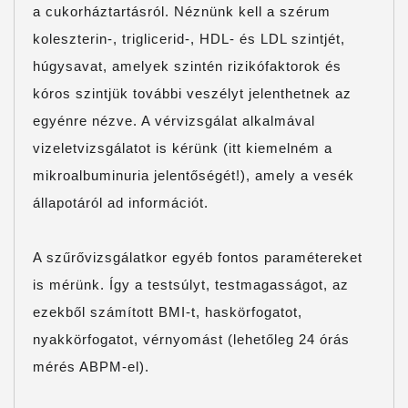
a cukorháztartásról. Néznünk kell a szérum
koleszterin-, triglicerid-, HDL- és LDL szintjét,
húgysavat, amelyek szintén rizikófaktorok és
kóros szintjük további veszélyt jelenthetnek az
egyénre nézve. A vérvizsgálat alkalmával
vizeletvizsgálatot is kérünk (itt kiemelném a
mikroalbuminuria jelentőségét!), amely a vesék
állapotáról ad információt.
A szűrővizsgálatkor egyéb fontos paramétereket
is mérünk. Így a testsúlyt, testmagasságot, az
ezekből számított BMI-t, haskörfogatot,
nyakkörfogatot, vérnyomást (lehetőleg 24 órás
mérés ABPM-el).