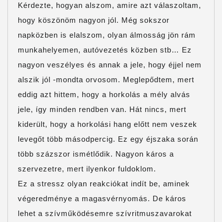
Kérdezte, hogyan alszom, amire azt válaszoltam,
hogy köszönöm nagyon jól. Még sokszor
napközben is elalszom, olyan álmosság jön rám
munkahelyemen, autóvezetés közben stb… Ez
nagyon veszélyes és annak a jele, hogy éjjel nem
alszik jól -mondta orvosom. Meglepődtem, mert
eddig azt hittem, hogy a horkolás a mély alvás
jele, így minden rendben van. Hát nincs, mert
kiderült, hogy a horkolási hang előtt nem veszek
levegőt több másodpercig. Ez egy éjszaka során
több százszor ismétlődik. Nagyon káros a
szervezetre, mert ilyenkor fuldoklom.
Ez a stressz olyan reakciókat indít be, aminek
végeredménye a magasvérnyomás. De káros
lehet a szívműködésemre szívritmuszavarokat