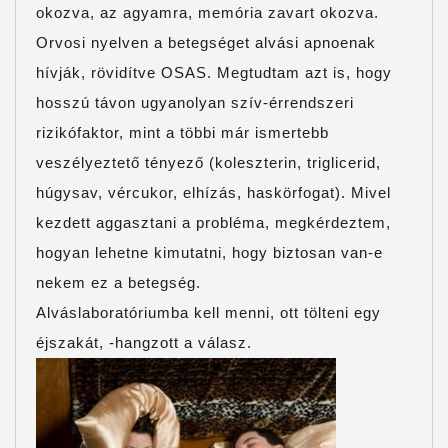
okozva, az agyamra, memória zavart okozva.
Orvosi nyelven a betegséget alvási apnoenak
hívják, rövidítve OSAS. Megtudtam azt is, hogy
hosszú távon ugyanolyan szív-érrendszeri
rizikófaktor, mint a többi már ismertebb
veszélyeztető tényező (koleszterin, triglicerid,
húgysav, vércukor, elhízás, haskörfogat). Mivel
kezdett aggasztani a probléma, megkérdeztem,
hogyan lehetne kimutatni, hogy biztosan van-e
nekem ez a betegség.
Alváslaboratóriumba kell menni, ott tölteni egy
éjszakát, -hangzott a válasz.