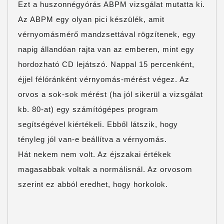
Ezt a huszonnégyórás ABPM vizsgálat mutatta ki.
Az ABPM egy olyan pici készülék, amit
vérnyomásmérő mandzsettával rögzítenek, egy
napig állandóan rajta van az emberen, mint egy
hordozható CD lejátszó. Nappal 15 percenként,
éjjel félóránként vérnyomás-mérést végez. Az
orvos a sok-sok mérést (ha jól sikerül a vizsgálat
kb. 80-at) egy számítógépes program
segítségével kiértékeli. Ebből látszik, hogy
tényleg jól van-e beállítva a vérnyomás.
Hát nekem nem volt. Az éjszakai értékek
magasabbak voltak a normálisnál. Az orvosom
szerint ez abból eredhet, hogy horkolok.