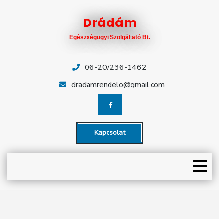
Skip
Close
to
Drádám
content
Menu
Egészségügyi Szolgáltató Bt.
KEZDŐLAP
RENDELÉSEK
06-20/236-1462
dradamrendelo@gmail.com
CÉGÜNK
ÜGYELETEK
Kapcsolat
HÍREK
O
CIKKEK
M
ÁRLISTA
EGYÜTTMŰKÖDŐ