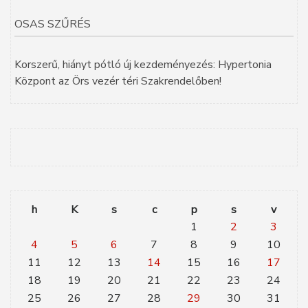
OSAS SZŰRÉS
Korszerű, hiányt pótló új kezdeményezés: Hypertonia
Központ az Örs vezér téri Szakrendelőben!
h
K
s
c
p
s
v
1
2
3
4
5
6
7
8
9
10
11
12
13
14
15
16
17
18
19
20
21
22
23
24
25
26
27
28
29
30
31