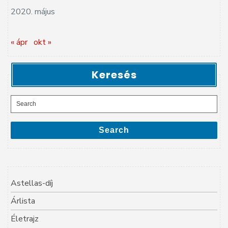
2020. május
« ápr
okt »
Keresés
Search
for:
Search
Astellas-díj
Árlista
Életrajz