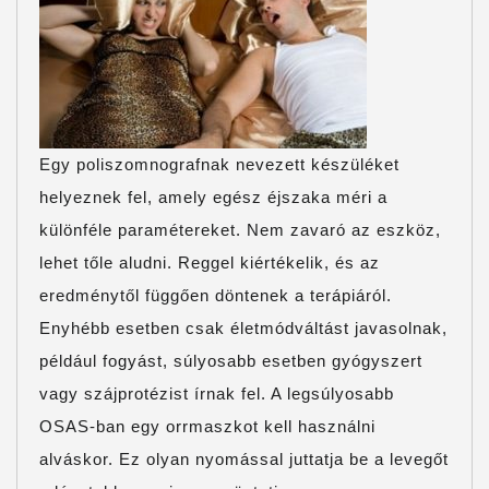
Egy poliszomnografnak nevezett készüléket
helyeznek fel, amely egész éjszaka méri a
különféle paramétereket. Nem zavaró az eszköz,
lehet tőle aludni. Reggel kiértékelik, és az
eredménytől függően döntenek a terápiáról.
Enyhébb esetben csak életmódváltást javasolnak,
például fogyást, súlyosabb esetben gyógyszert
vagy szájprotézist írnak fel. A legsúlyosabb
OSAS-ban egy orrmaszkot kell használni
alváskor. Ez olyan nyomással juttatja be a levegőt