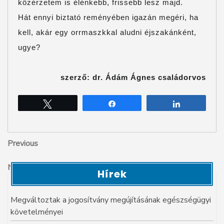
közérzetem is élénkebb, frissebb lesz majd.
Hát ennyi biztató reményében igazán megéri, ha
kell, akár egy orrmaszkkal aludni éjszakánként,
ugye?
szerző: dr. Ádám Ágnes családorvos
Tweet
Share
Share
Bejegyzés
Previous
Previous
Post
navigáció
Next
Next
Hírek
Post
Megváltoztak a jogosítvány megújításának egészségügyi
követelményei