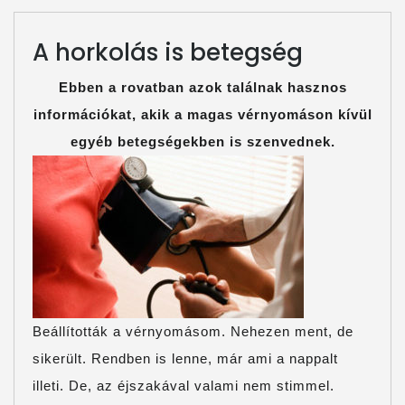
PARTNEREINK
A horkolás is betegség
ASTELLAS-
DÍJ
Ebben a rovatban azok találnak hasznos
információkat, akik a magas vérnyomáson kívül
FOTÓK
egyéb betegségekben is szenvednek.
Beállították a vérnyomásom. Nehezen ment, de
sikerült. Rendben is lenne, már ami a nappalt
illeti. De, az éjszakával valami nem stimmel.