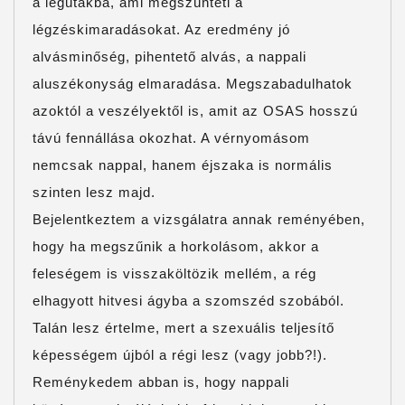
a légutakba, ami megszünteti a
légzéskimaradásokat. Az eredmény jó
alvásminőség, pihentető alvás, a nappali
aluszékonyság elmaradása. Megszabadulhatok
azoktól a veszélyektől is, amit az OSAS hosszú
távú fennállása okozhat. A vérnyomásom
nemcsak nappal, hanem éjszaka is normális
szinten lesz majd.
Bejelentkeztem a vizsgálatra annak reményében,
hogy ha megszűnik a horkolásom, akkor a
feleségem is visszaköltözik mellém, a rég
elhagyott hitvesi ágyba a szomszéd szobából.
Talán lesz értelme, mert a szexuális teljesítő
képességem újból a régi lesz (vagy jobb?!).
Reménykedem abban is, hogy nappali